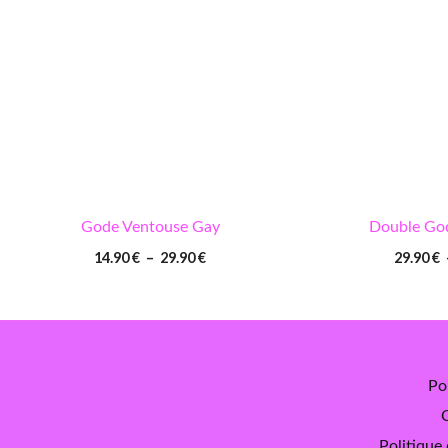
29.90 €
Gode Ventouse Gay
Double Go
14.90
€
–
29.90
€
29.90
€
Pol
C
Politique