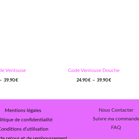
39.90 €
39.90 €
de Ventouse
Gode Ventouse Douche
–
39.90
€
24.90
€
–
39.90
€
Nous Contacter
Mentions légales
Suivre ma command
itique de confidentialité
FAQ
onditions d’utilisation
 de retour et de remboursement