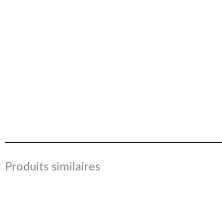
Produits similaires
Plage
de
prix :
14.90 €
à