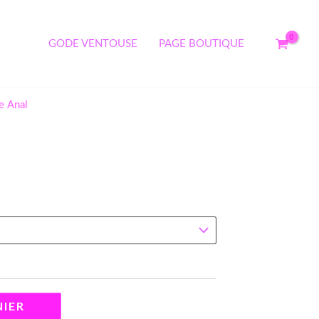
19.90 €
à
GODE VENTOUSE
PAGE BOUTIQUE
24.90 €
e Anal
NIER