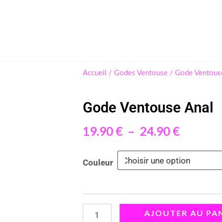
Accueil
/
Godes Ventouse
/ Gode Ventous
Gode Ventouse Anal
19.90
€
–
24.90
€
Plage
de
quantité
Couleur
prix :
de
19.90 €
Gode
à
Ventouse
24.90 €
AJOUTER AU PA
Anal