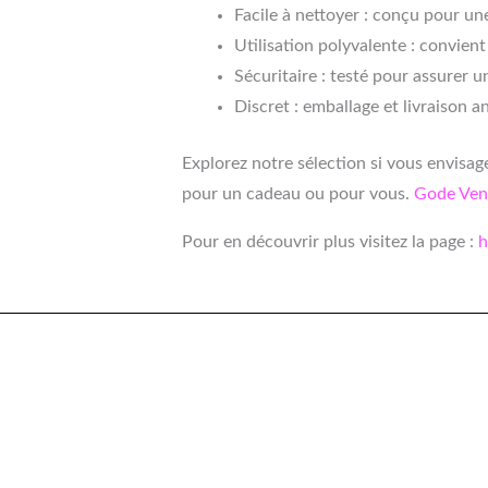
Facile à nettoyer : conçu pour u
Utilisation polyvalente : convient
Sécuritaire : testé pour assurer un
Discret : emballage et livraison 
Explorez notre sélection si vous envisa
pour un cadeau ou pour vous.
Gode Ven
Pour en découvrir plus visitez la page :
h
Plage
Plage
de
de
prix :
prix :
29.90 €
24.90 €
à
à