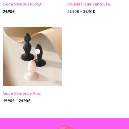
Gode Ventouse Long
Double Gode Ventouse
24.90
€
29.90
€
–
39.90
€
Plage
de
prix :
19.90 €
à
24.90 €
Gode Ventouse Anal
19.90
€
–
24.90
€