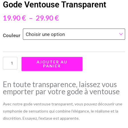
Gode Ventouse Transparent
19.90
€
–
29.90
€
Plage
de
quantité
Couleur
prix :
de
19.90 €
Gode
à
Ventouse
29.90 €
Transparent
AJOUTER AU
PANIER
En toute transparence, laissez vous
emporter par votre gode à ventouse
Avec notre gode ventouse transparent, vous pouvez découvrir une
symphonie de sensations qui combine l’élégance, le réalisme et la
discrétion. Essayez, l’extase est apparente.